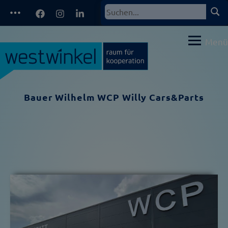
Zum
Facebook
Instagram
LinkedIn
Such
Suchen
Inhalt
nach:
springen
Menü
Bauer Wilhelm WCP Willy Cars&Parts