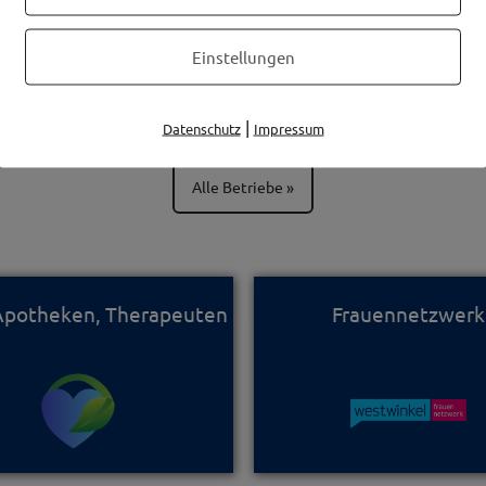
Einstellungen
H, Säge- und
Raiffeisenba
|
Datenschutz
Impressum
erk
Alle Betriebe
 Apotheken, Therapeuten
Frauennetzwerk