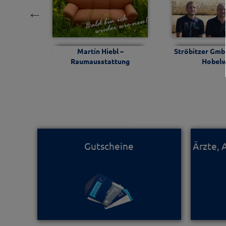
tur und
Martin Hiebl –
Ströbitzer Gmb
Raumausstattung
Hobelw
Gutscheine
Ärzte,