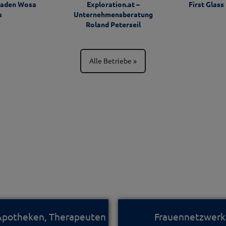
laden Wosa
Exploration.at –
First Glas
s
Unternehmensberatung
Roland Peterseil
Alle Betriebe
 Apotheken, Therapeuten
Frauennetzwerk