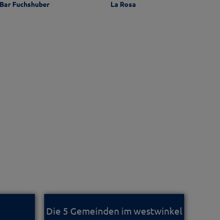
s Bar Fuchshuber
La Rosa
T
WIR
STEUE
Die 5 Gemeinden im westwinkel