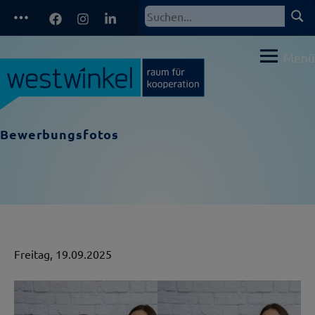
Zum
Facebook
Instagram
LinkedIn
Such
Suchen
Inhalt
nach:
springen
Menü
Bewerbungsfotos
Freitag, 19.09.2025