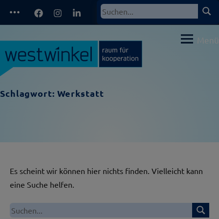
Zum
Facebook
Instagram
LinkedIn
Such
Suchen
Inhalt
nach:
springen
Menü
Schlagwort:
Werkstatt
Es scheint wir können hier nichts finden. Vielleicht kann
eine Suche helfen.
Suche
Suchen