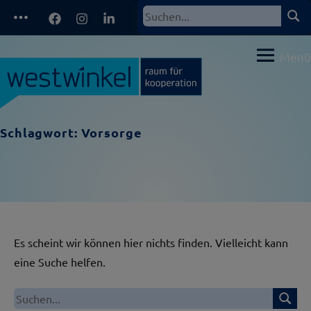
Zum
Facebook
Instagram
LinkedIn
Such
Suchen
Inhalt
nach:
springen
Menü
Schlagwort:
Vorsorge
Es scheint wir können hier nichts finden. Vielleicht kann
eine Suche helfen.
Suche
Suchen