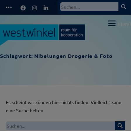
Zum
Facebook
Instagram
LinkedIn
Such
Suchen
Inhalt
nach:
springen
Menü
Schlagwort:
Nibelungen Drogerie & Foto
Es scheint wir können hier nichts finden. Vielleicht kann
eine Suche helfen.
Suche
Suchen