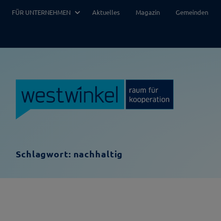
Zum
FÜR UNTERNEHMEN
Aktuelles
Magazin
Gemeinden
Inhalt
springen
Schlagwort:
nachhaltig