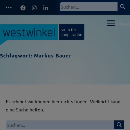
Zum
Facebook
Instagram
LinkedIn
Such
Suchen
Inhalt
nach:
springen
Menü
Schlagwort:
Markus Bauer
Es scheint wir können hier nichts finden. Vielleicht kann
eine Suche helfen.
Suche
Suchen