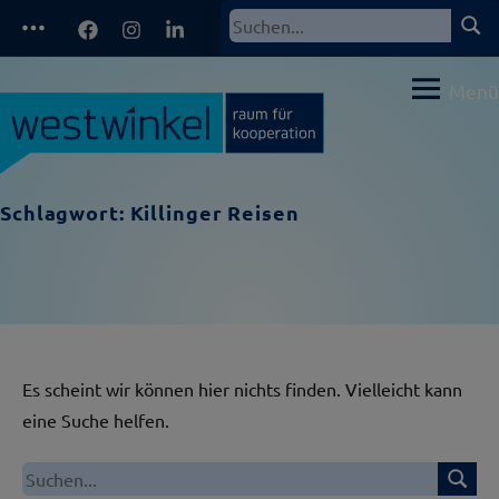
Zum
Facebook
Instagram
LinkedIn
Such
Suchen
Inhalt
nach:
springen
Menü
Schlagwort:
Killinger Reisen
Es scheint wir können hier nichts finden. Vielleicht kann
eine Suche helfen.
Suche
Suchen