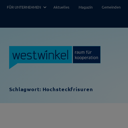
Zum
FÜR UNTERNEHMEN
Aktuelles
Magazin
Gemeinden
Inhalt
springen
Schlagwort:
Hochsteckfrisuren