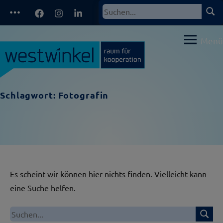
Zum
Facebook
Instagram
LinkedIn
Such
Suchen
Inhalt
nach:
springen
Menü
Schlagwort:
Fotografin
Es scheint wir können hier nichts finden. Vielleicht kann
eine Suche helfen.
Suche
Suchen