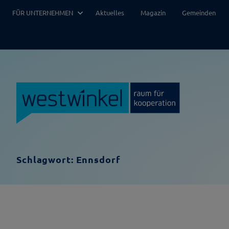
Zum
FÜR UNTERNEHMEN
Aktuelles
Magazin
Gemeinden
Inhalt
springen
Schlagwort:
Ennsdorf