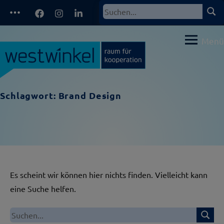
Zum
Facebook
Instagram
LinkedIn
Such
Suchen
Inhalt
nach:
springen
Menü
Schlagwort:
Brand Design
Es scheint wir können hier nichts finden. Vielleicht kann
eine Suche helfen.
Suche
Suchen