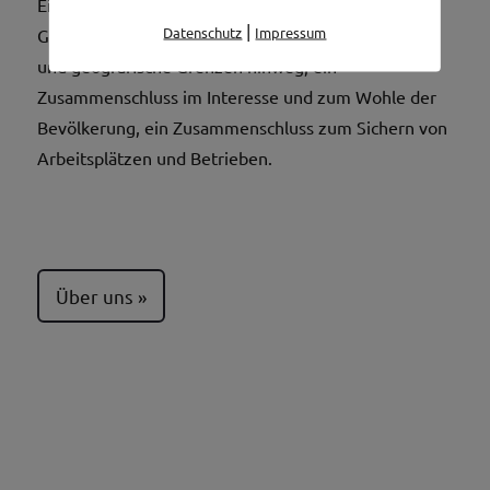
Ein Zusammenschluss von Wirtschaft und
|
Datenschutz
Impressum
Gemeinden, ein Zusammenschluss über politische
und geografische Grenzen hinweg, ein
Zusammenschluss im Interesse und zum Wohle der
Bevölkerung, ein Zusammenschluss zum Sichern von
Arbeitsplätzen und Betrieben.
Über uns