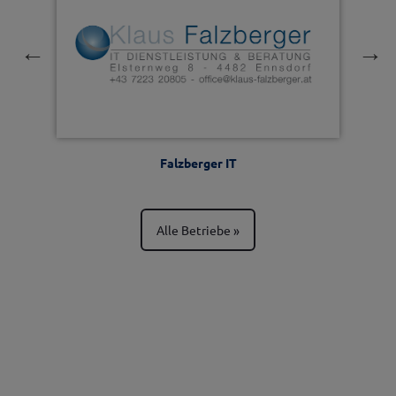
Falzberger IT
Ma
Alle Betriebe