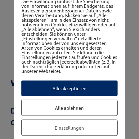
Die Einwilligung umfasst die Speicherung
von Informationen auf Ihrem Endgerät, das
Auslesen personenbezogener Daten sowie
deren Verarbeitung. Klicken Sie auf „Alle
akzeptieren“, um in den Einsatz von nicht
notwendigen Cookies einzuwilligen oder auf
„Alle ablehnen“, wenn Sie sich anders
entscheiden. Sie können unter
„Einstellungen verwalten“ detaillierte
Informationen der von uns eingesetzten
Arten von Cookies erhalten und deren
Einstellungen aufrufen. Sie können die
Einstellungen jederzeit aufrufen und Cookies
auch nachträglich jederzeit abwählen (z.B. in
der Datenschutzerklärung oder unten auf
unserer Webseite).
Was bedeutet westwinkel?
Alle akzeptieren
Alle ablehnen
Das Miteinander von 5
Gemeinden in Niederösterreich.
Einstellungen