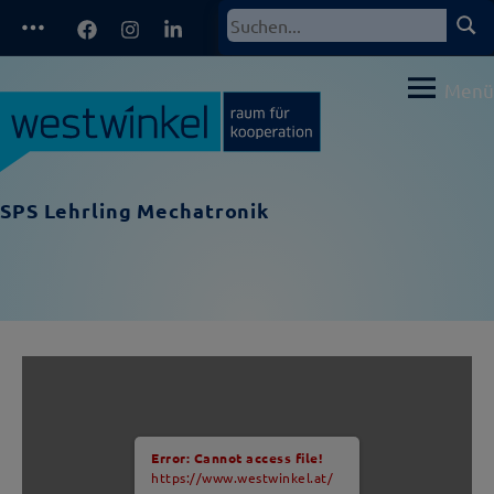
Zum
Facebook
Instagram
LinkedIn
Such
Suchen
Inhalt
nach:
springen
Menü
SPS Lehrling Mechatronik
Error: Cannot access file!
https://www.westwinkel.at/