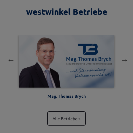
westwinkel Betriebe
Mag. Thomas Brych
H
Alle Betriebe