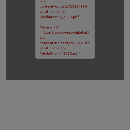
wp-
content/uploads/2022/12/in
serat_Lehrling-
Mechatronik_2023.pdf
Missing PDF
"https://www.westwinkel.at/
wp-
content/uploads/2022/12/in
serat_Lehrling-
Mechatronik_2023.pdf".