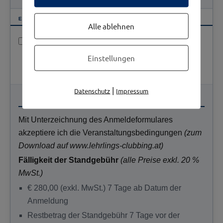
EXKLUSIVER SPONSORBEITRAG
Alle ablehnen
Ja, ich möchte die Präsenz meines Logos auf allen
Plakaten und Drucksorten sowie das Aufstellen je eines
Einstellungen
Roll-up oder Beach Flag am Eingang sowie auf der
Bühne. Preis:
€ 600,00
|
Datenschutz
Impressum
INFORMATION
Mit Unterzeichnung des Anmeldeformulares
akzeptiere ich die Veranstaltungsbedingungen
(zum
Download auf www.lehrlings-clubbing.at)
Fälligkeit der Standgebühr
(alle Preise exkl. 20 %
MwSt.)
€ 280,00 (exkl. MwSt.) 7 Tage ab Datum der
Anmeldung
Restbetrag der Standgebühr 7 Tage vor der