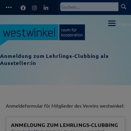
Zum
Facebook
Instagram
LinkedIn
Such
Suchen
Inhalt
nach:
springen
Menü
Anmeldung zum Lehrlings-Clubbing als
Aussteller:in
Anmeldeformular für Mitglieder des Vereins westwinkel:
ANMELDUNG ZUM LEHRLINGS-CLUBBING