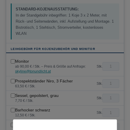
STANDARD-KOJENAUSSTATTUNG:
In der Standgebühr inbegriffen: 1 Koje 3 x 2 Meter, mit
Rück- und Seitenwänden, inkl. Aufstellung und Montage. 1
Bistrotisch, 1 Stehtisch, Stromverteiler, kostenloses
WLAN
LEIHGEBÜHR FÜR KOJENZUBEHÖR UND MONITOR
Monitor
Stk.
ab 90,00 € / Stk. – Preis & Größe auf Anfrage:
skyline@tonundlicht.at
Prospektständer Niro, 3 Fächer
Stk.
63,50 € / Stk.
Sessel, gepolstert, grau
Stk.
7,70 € / Stk.
Barhocker schwarz
Stk.
12,50 € / Stk.
Zusätzlicher Stehtisch
Stk.
16,00 € / Stk.