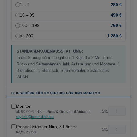
1 – 9
280 €
10 – 99
490 €
100 – 199
760 €
ab 200
1.280 €
STANDARD-KOJENAUSSTATTUNG:
In der Standgebühr inbegriffen: 1 Koje 3 x 2 Meter, mit
Rück- und Seitenwänden, inkl. Aufstellung und Montage. 1
Bistrotisch, 1 Stehtisch, Stromverteiler, kostenloses
WLAN
LEIHGEBÜHR FÜR KOJENZUBEHÖR UND MONITOR
Monitor
Stk.
ab 90,00 € / Stk. – Preis & Größe auf Anfrage:
skyline@tonundlicht.at
Prospektständer Niro, 3 Fächer
Stk.
63,50 € / Stk.