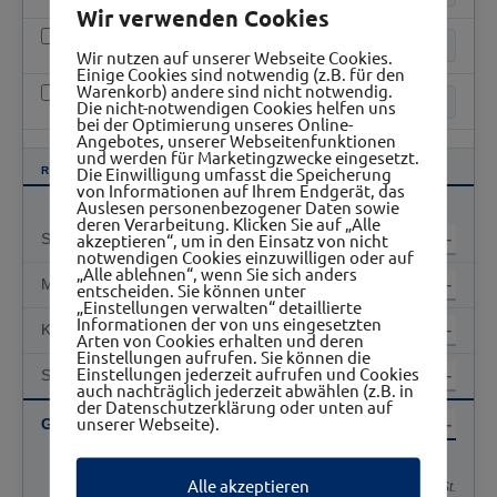
Wir verwenden Cookies
Stretchhusse weiß für Stehtisch
Stk.
Wir nutzen auf unserer Webseite Cookies.
20,50 € / Stk.
Einige Cookies sind notwendig (z.B. für den
Warenkorb) andere sind nicht notwendig.
Teppich (6 m²)
Stk.
Die nicht-notwendigen Cookies helfen uns
87,00 € / Stk.
bei der Optimierung unseres Online-
Angebotes, unserer Webseitenfunktionen
und werden für Marketingzwecke eingesetzt.
Die Einwilligung umfasst die Speicherung
RECHNUNGSBETRAG (EXKL. MWST.)
von Informationen auf Ihrem Endgerät, das
Auslesen personenbezogener Daten sowie
deren Verarbeitung. Klicken Sie auf „Alle
akzeptieren“, um in den Einsatz von nicht
Standgebühr
notwendigen Cookies einzuwilligen oder auf
„Alle ablehnen“, wenn Sie sich anders
Monitor
entscheiden. Sie können unter
„Einstellungen verwalten“ detaillierte
Informationen der von uns eingesetzten
Kojenzubehör
Arten von Cookies erhalten und deren
Einstellungen aufrufen. Sie können die
Einstellungen jederzeit aufrufen und Cookies
Sponsorbeitrag
auch nachträglich jederzeit abwählen (z.B. in
der Datenschutzerklärung oder unten auf
unserer Webseite).
Gesamtsumme
Alle akzeptieren
Alle Beträge exkl. 20 % MwSt.