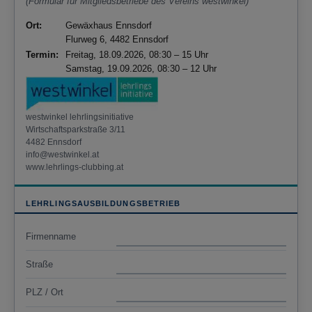
(Formular für Mitgliedsbetriebe des Vereins westwinkel)
Ort:
Gewäxhaus Ennsdorf
Flurweg 6, 4482 Ennsdorf
Termin:
Freitag, 18.09.2026, 08:30 – 15 Uhr
Samstag, 19.09.2026, 08:30 – 12 Uhr
westwinkel lehrlingsinitiative
Wirtschaftsparkstraße 3/11
4482 Ennsdorf
info@westwinkel.at
www.lehrlings-clubbing.at
LEHRLINGSAUSBILDUNGSBETRIEB
Firmenname
Straße
PLZ / Ort