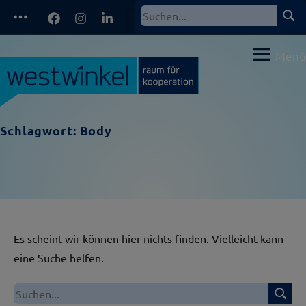
Zum
Facebook
Instagram
LinkedIn
Such
Suchen
Inhalt
nach:
springen
Menü
Schlagwort:
Body
Es scheint wir können hier nichts finden. Vielleicht kann
eine Suche helfen.
Suche
Suchen